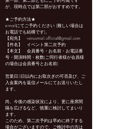
第一部、第二部ともにご予約可能です
が、現時点では第二部がおすすめです。
★ご予約方法★
e-mailにてご予約ください (難しい場合は
お電話でも結構です)。
【宛先】　venusmail.official@gmail.com
【件名】　イベント第二次予約
【本文】　会員番号・お名前・お電話番
号・開演時間・枚数(ご同行者様が会員様
の場合は会員番号とお名前)
営業日3日以内にお取次ぎの可否及び、ご
入金案内を返信メールにてお送りいたし
ます。
尚、今後の感染状況により、更に座席間
隔を広げるなど、慎重に検討してまいり
ます。
このため、第二次予約は早めに終了する
場合がございますので、ご検討中の方は