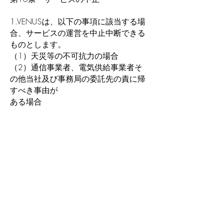
1.VENUSは、以下の事項に該当する場
合、サービスの運営を中止中断できる
ものとします。
（1）天災等の不可抗力の場合
（2）通信事業者、電気供給事業者そ
の他当社及び事務局の委託先の責に帰
すべき事由が
ある場合
（3）ソフトウェア・ハードウェア等
の不具合等、直接外部から認識しえな
い事情がある
場合
（4）システムの整備・点検の場合
（5）サービスのシステムの保守を定
期的もしくは緊急に行う場合
（6）その他、VENUSが、運営上、一
時的な中断が必要と判断した場合
2.VENUSは、サービスの中止中断など